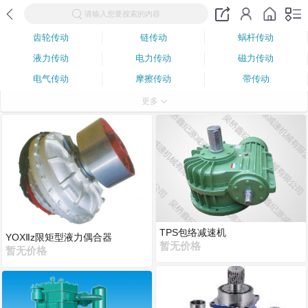
请输入您要搜索的内容
齿轮传动
链传动
蜗杆传动
液力传动
电力传动
磁力传动
电气传动
摩擦传动
带传动
液压传动
气压传动
凸轮传动
更多
轴传动
连杆传动
TPS包络减速机
YOXⅡz限矩型液力偶合器
暂无价格
暂无价格