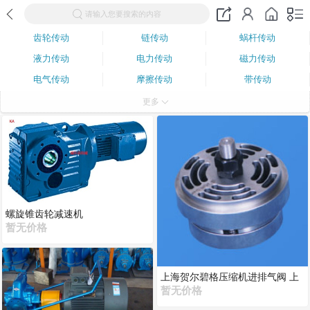
请输入您要搜索的内容
齿轮传动
链传动
蜗杆传动
液力传动
电力传动
磁力传动
电气传动
摩擦传动
带传动
液压传动
气压传动
凸轮传动
更多
轴传动
连杆传动
螺旋锥齿轮减速机
暂无价格
上海贺尔碧格压缩机进排气阀 上
海贺尔碧格压缩机进排气阀
暂无价格