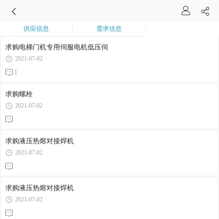
供应信息
需求信息
求购电梯门机专用伺服电机低压伺
2021-07-02
1
求购螺栓
2021-07-02
求购液压热熔对接焊机
2021-07-02
求购液压热熔对接焊机
2021-07-02