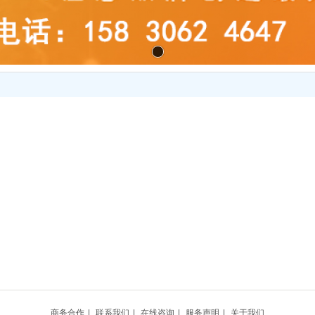
善物美大厦827室
商务合作
|
联系我们
|
在线咨询
|
服务声明
|
关于我们