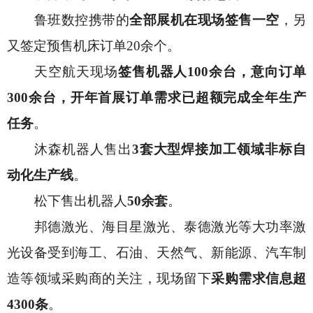
鲁班数控携带的
全部展机在现场签售一空
，另
又签定预售机床订单
20余个。
天空航天现场
签售机器人
100余台，意向订单
300余台，开年首展订单需求已超额完成全年生产
任务
。
沐森机器人售出
3套大型焊接加工领域非标自
动化生产线
。
松下售出机器人
50余套
。
邦德激光、海目星激光、泰德激光等大功率激
光设备受到海工、石油、天然气、新能源、汽车制
造等领域采购商的关注，现场留下
采购需求信息超
4300条
。