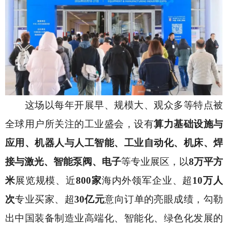
这场以每年开展早、规模大、观众多等特点被
全球用户所关注的工业盛会，设有
算力基础设施与
应用、机器人与人工智能、工业自动化、机床、焊
接与激光、智能泵阀、电子
等专业展区，以
8万平方
米
展览规模、近
800家
海内外领军企业、超
10万人
次
专业买家、超
30亿元
意向订单的亮眼成绩，勾勒
出中国装备制造业高端化、智能化、绿色化发展的