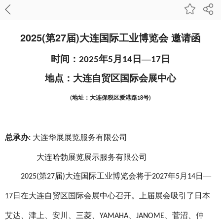
2025(第27届)大连国际工业博览会 邀请函
时间：
年
月
日—
日
2025
5
14
17
地点：大连自贸区国际会展中心
地址：大连保税区爱港路
号
(
18
)
总承办
大连华展展览服务有限公司
:
大连哈勃展览展示服务有限公司
第
届
大连国际工业博览会将于
年
月
日—
2025(
27
)
2027
5
14
日在大连自贸区国际会展中心召开。上届展会吸引了日本
17
艾达、津上、安川、三菱、
、
、菅沼、仲
YAMAHA
JANOME