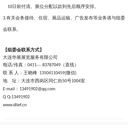
日前付清。展位分配以款到先后顺序安排。
10
有关会务接待、住宿、展品运输、广告发布等业务请与组委
3.
会联系。
【
组委会联系方式
】
大连华展展览服务有限公司
电话
传真：
—
（直线）
/
0411
83787049
联
系
人：王晓峰
微信
13504110459(
)
地
址：大连市西岗区同仁街
号
室
50
1004
：
E-mail
13491902@qq.com
Q Q:13491902
www.dlief.cn