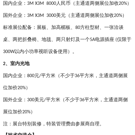
国内企业：
人民币（主通道两侧展位加收
）
3M X3M
80
00
20%
国外企业：
美元（主通道两侧展位加收
）
3M X3M 3000
20%
标准展位配备：展板、加高楣板、
方柱型材、一张洽谈
80
桌、两把折叠椅、地毯、两只射灯及一个
电源插座
仅限于
5A
(
以内小功率视听设备使用）。
300W
、室内光地
2
国内企业：
元
平方米（不少于
平方米，主通道两侧展
800
/
36
位加价
）
20%
国外企业：
美元
平方米（不少于
平方米，主通道两侧
300
/
36
展位加价
）
20%
注：展台特别装修，特装管理费由参展商自理。