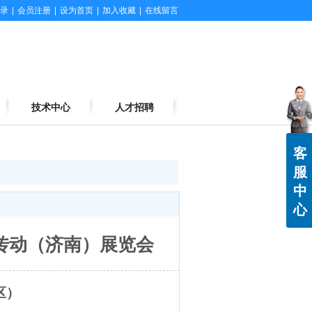
录
|
会员注册
|
设为首页
|
加入收藏
|
在线留言
技术中心
人才招聘
客
服
中
心
传动（济南）展览会
区）