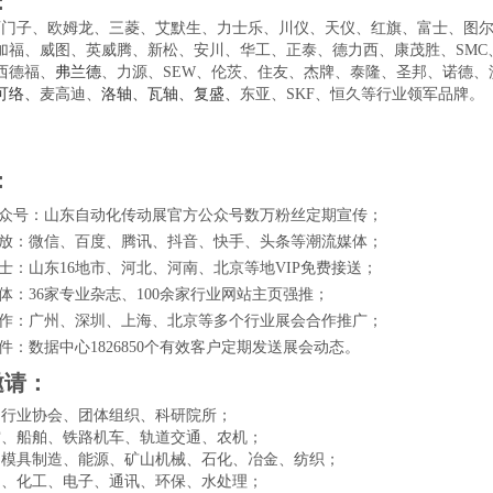
：
西门子、欧姆龙、三菱、艾默生、力士乐、川仪、天仪、红旗、富士、图
加福、威图、英威腾、
新松
、
安川
、华工、正泰、德力西、
康茂胜、
SMC
西德福、
弗兰德
、力源、
SEW
、伦茨、住友、杰牌、泰隆、圣邦、诺德、
可络、
麦高迪、
洛轴、瓦轴、
复盛
、
东亚、
SKF
、恒久等行业领军品牌。
：
公众号：山东自动化传动展官方公众号数万粉丝定期宣传；
投放：微信、百度、腾讯、抖音、快手、头条等潮流媒体；
巴士：山东
16
地市、河北、河南、北京等地
VIP
免费接送；
媒体：
36
家专业杂志、
100
余家行业网站主页强推；
合作：广州、深圳、上海、北京等多个行业展会合作推广；
邮件：数据中心
1826850
个有效客户定期发送展会动态。
邀请：
、行业协会、团体组织、科研院所；
空、船舶、
铁路机车、轨道交通
、农机；
、模具制造、
能源、
矿山机械
、
石化
、
冶金
、
纺织
；
油、
化工、电子、
通讯、环保、水处理
；