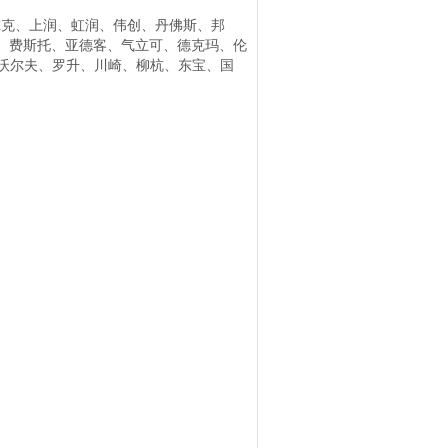
尔克、上润、虹润、伟创、丹佛斯、邦
、费斯托、亚德客、气立可、德克玛、伦
沃尔夫、罗升、川崎、柳杭、东宝、国