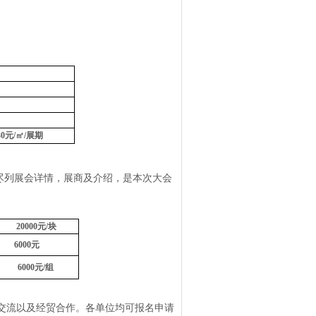
30元/㎡/展期
，尽列展会详情，展商及介绍，是本次大会
20
000
元
/
块
6
000
元
60
00
元
/
组
交流以及经贸合作。各单位均可报名申请