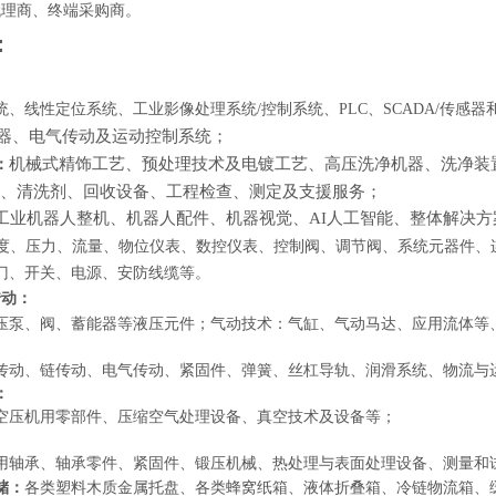
代理商、终端采购商。
：
统、线性定位系统、工业影像处理系统
/
控制系统、
PLC
、
SCADA/
传感器
器、电气传动及运动控制系统；
机械式精饰工艺、预处理技术及电镀工艺、高压洗净机器、洗净装
：
、清洗剂、回收设备、工程检查、测定及支援服务；
工业机器人整机、机器人配件、机器视觉、
AI人工智能、
整体解决方
度、压力、流量、物位仪表、数控仪表、控制阀、调节阀、系统元器件、
门、开关、电源、安防线缆等。
传动：
压泵、阀、蓄能器等液压元件；气动技术：气缸、气动马达、应用流体等
传动、链传动、电气传动、紧固件、弹簧、丝杠导轨、润滑系统、物流与
：
空压机用零部件、压缩空气处理设备、真空技术及设备等；
用轴承、轴承零件、紧固件、锻压机械、热处理与表面处理设备、
测量和
储：
各类塑料木质金属托盘、各类蜂窝纸箱
、
液体折叠箱
、
冷链物流箱、