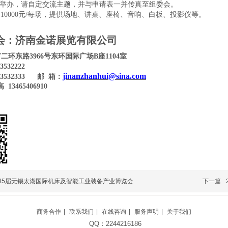
举办，请自定交流主题，并与申请表一并传真至组委会。
10000
元
/
每场，提供场地、讲桌、座椅、音响、白板、投影仪等。
会：济南金诺展览有限公司
市二环东路
3966号东环国际广场B座1104室
83532222
jinanzhanhui@sina.com
83532333
邮
箱：
高
13465406910
第45届无锡太湖国际机床及智能工业装备产业博览会
下一篇
商务合作
|
联系我们
|
在线咨询
|
服务声明
|
关于我们
QQ：2244216186