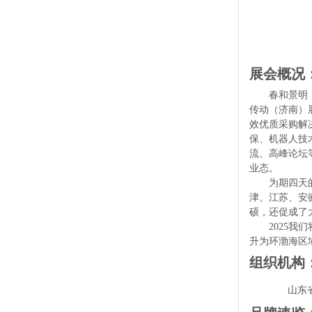
展会概况
春和景明
传动（济南）展
效优质采购解
保、机器人技
流、高峰论坛
业态。
为期四天
津、江苏、安
硕，还促成了
2025
升为环渤海区
组织机构
山东