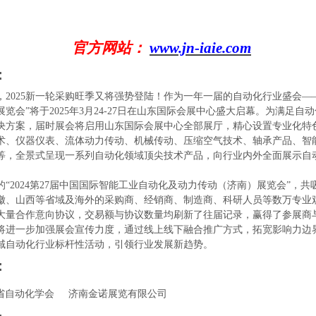
官方网站：
www.jn-iaie.com
：
，
2025新一轮采购旺季又将强势登陆！作为一年一届的自动化行业盛会—
览会”将于2025年3月24-27日在山东国际会展中心盛大启幕。为满足
决方案，届时展会将启用山东国际会展中心全部展厅，精心设置专业化特
术、仪器仪表、流体动力传动、机械传动、压缩空气技术、轴承产品、智
等，全景式呈现一系列自动化领域顶尖技术产品，向行业内外全面展示自
的
“2024第27届中国国际智能工业自动化及动力传动（济南）展览会”，
徽、山西等省域及海外的采购商、经销商、制造商、科研人员等数万专业
大量合作意向协议，交易额与协议数量均刷新了往届记录，赢得了参展商
我们将进一步加强展会宣传力度，通过线上线下融合推广方式，拓宽影响力边
域自动化行业标杆性活动，引领行业发展新趋势。
：
省自动化学会
济南金诺展览有限公司