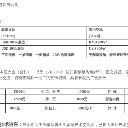
包装自动化
。
：
标准展位
室内空地
(3×3/9㎡)
(36㎡起)
RMB 8800/展位
RMB 900/
㎡
USD 2000/展位
USD 300/
㎡
三面围板、一桌两椅、一面楣板、
220V电源插座
无配套设施、特装管理费
本届大会《会刊》一书为（
210
×140）进口铜板纸彩色精印，图文并茂
业交流、资料查阅独一无二的宣传资料，具有长期的广告效应。
15000元
封
二、封
三
10000元
巨
幅
12000元
扉
页
8000元
彩色内页
3
000
元
彩
虹
门
6000
元
/
个
汽
球
技术讲座：
展会期间主办单位将组织多场技术交流会，已扩大国际技术