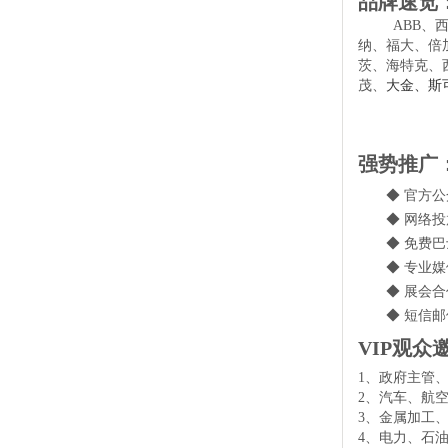
品牌速览
ABB
、
纳、福大、倍
茨、海特克、
茂、
大金
、斯
强势推广
◆ 官方
◆ 网络
◆ 免费
◆ 专业
◆ 展会
◆ 短信
VIP观众
1
、政府主管
2
、汽车、航
3
、
金属加工
4
、
电力、石