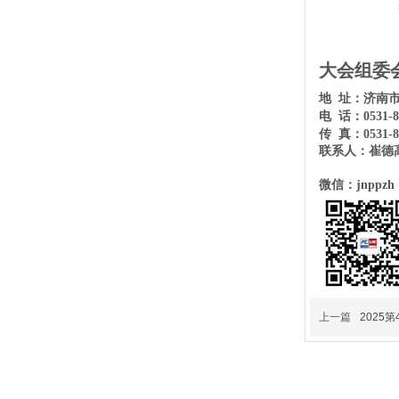
大会组委
地
址：济南
电
话：
0531-
传
真：
0531-
联系人：崔德
微信：
jnppzh
上一篇
2025