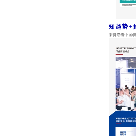
知趋势
+
秉持沿着中国