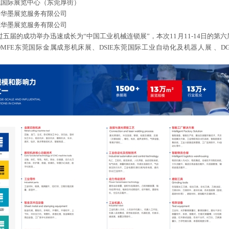
代国际展览中心（东莞厚街）
海华墨展览服务有限公司
莞华墨展览服务有限公司
过
五
届的成功举办迅速成长为
“中国工业机械连锁展”，本次11月
11
-1
4
日的第
六
MFE东莞国际金属成形机床展、DSIE东莞国际工业自动化及机器人展 、
。