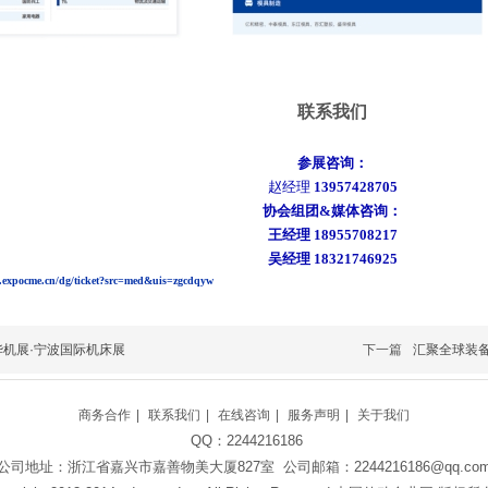
联系我们
参展咨询：
赵
经理
13957428705
协会组团
&媒体咨询：
王经理
18955708217
吴经理
18321746925
m.expocme.cn/dg/ticket?src=med&uis=zgcdqyw
华机展·宁波国际机床展
下一篇
汇聚全球装备
商务合作
|
联系我们
|
在线咨询
|
服务声明
|
关于我们
QQ：2244216186
公司地址：浙江省嘉兴市嘉善物美大厦827室 公司邮箱：2244216186@qq.co