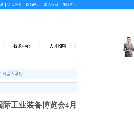
录
|
会员注册
|
设为首页
|
加入收藏
|
在线留言
技术中心
人才招聘
客
服
21日盛大举行！
中
心
州国际工业装备博览会4月