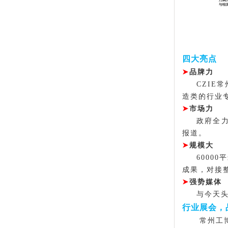
四大亮点
➤
品牌力
CZI
造类的行业
➤
市场力
政府全
报道。
➤
规模大
6000
成果，对接
➤
强势媒体
与今天
行业展会，
常州工