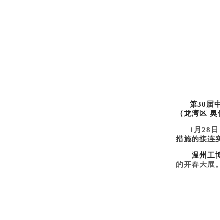
第
30届
（龙湾区 
1月28
措施
的接连
温州工
的开春大展