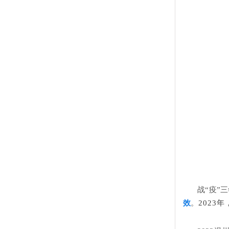
战
“疫”
效
。
2023年