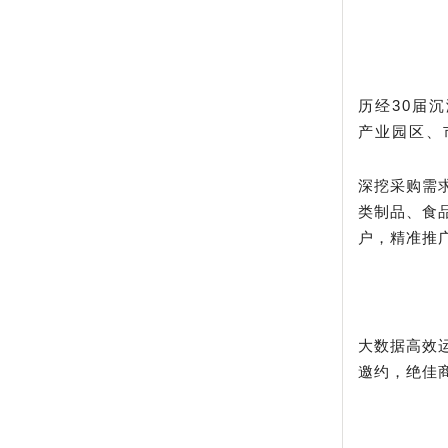
历经
30届
产业园区、
深挖采购需
类制品、食
户，
精准推
大数据高效
邀约，绝佳