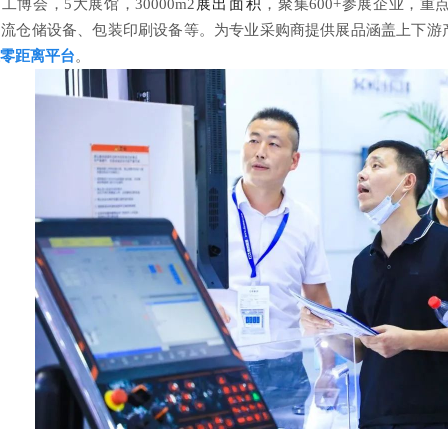
展出面积
州工博会，5大展馆，30000m2
，聚集
600+参展企业，
物流仓储设备、包装印刷设备等。为专业采购商提供展品涵盖上下游
零距离平台
。